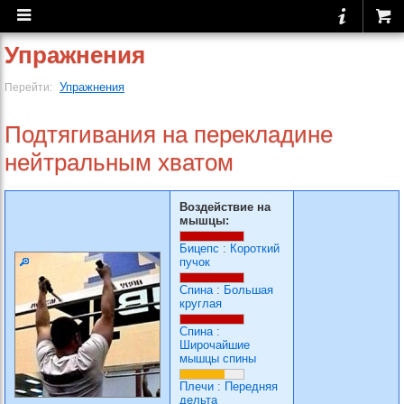
Упражнения
Упражнения
Перейти:
Подтягивания на перекладине
нейтральным хватом
Воздействие на
мышцы:
Бицепс
:
Короткий
пучок
Спина
:
Большая
круглая
Спина
:
Широчайшие
мышцы спины
Плечи
:
Передняя
дельта