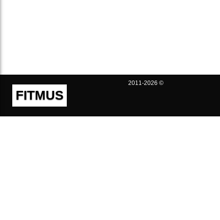
2011-2026 ©
FITMUS
Полезно
Контакты
Пользовательское соглашение
Политика конфиденциальности
Техническая поддержка
Публичная оферта
Предложения и жалобы
support@fitmus.com
Проект
Инструкции