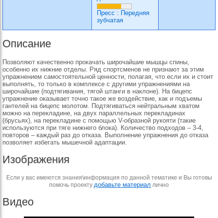
Пресс
:
Передняя
зубчатая
Описание
Позволяют качественно прокачать широчайшие мышцы спины,
особенно их нижние отделы. Ряд спортсменов не признают за этим
упражнением самостоятельной ценности, полагая, что если их и стоит
выполнять, то только в комплексе с другими упражнениями на
широчайшие (подтягивания, тягой штанги в наклоне). На бицепс
упражнение оказывает точно такое же воздействие, как и подъемы
гантелей на бицепс молотом. Подтягиваться нейтральным хватом
можно на перекладине, на двух параллельных перекладинах
(брусьях), на перекладине с помощью V-образной рукояти (такие
используются при тяге нижнего блока). Количество подходов – 3-4,
повторов – каждый раз до отказа. Выполнение упражнения до отказа
позволяет избегать мышечной адаптации.
Изображения
Если у вас имеются знания\информация по данной тематике и Вы готовы
добавьте материал
помочь проекту
лично
Видео