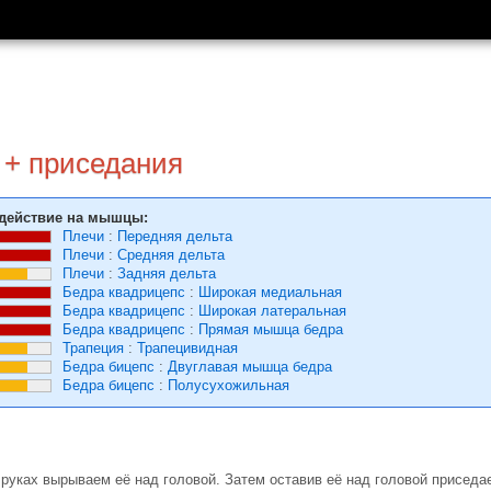
 + приседания
действие на мышцы:
Плечи
:
Передняя дельта
Плечи
:
Средняя дельта
Плечи
:
Задняя дельта
Бедра квадрицепс
:
Широкая медиальная
Бедра квадрицепс
:
Широкая латеральная
Бедра квадрицепс
:
Прямая мышца бедра
Трапеция
:
Трапецивидная
Бедра бицепс
:
Двуглавая мышца бедра
Бедра бицепс
:
Полусухожильная
 руках вырываем её над головой. Затем оставив её над головой приседа