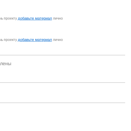
добавьте материал
чь проекту
лично
добавьте материал
чь проекту
лично
елены