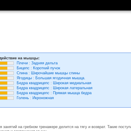
действие на мышцы:
Плечи
:
Задняя дельта
Бицепс
:
Короткий пучок
Спина
:
Широчайшие мышцы спины
Ягодицы
:
Большая ягодичная мышца.
Бедра квадрицепс
:
Широкая медиальная
Бедра квадрицепс
:
Широкая латеральная
Бедра квадрицепс
:
Прямая мышца бедра
Голень
:
Икроножная
 занятий на гребном тренажере делится на тягу и возврат. Такие посту