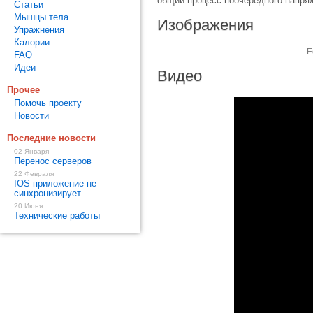
общий процесс поочередного напря
Статьи
Мышцы тела
Изображения
Упражнения
Калории
Е
FAQ
Идеи
Видео
Прочее
Помочь проекту
Новости
Последние новости
02 Января
Перенос серверов
22 Февраля
IOS приложение не
синхронизирует
20 Июня
Технические работы