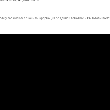
жения и сокращения мышц.
сли у вас имеются знания\информация по данной тематике и Вы готовы помо