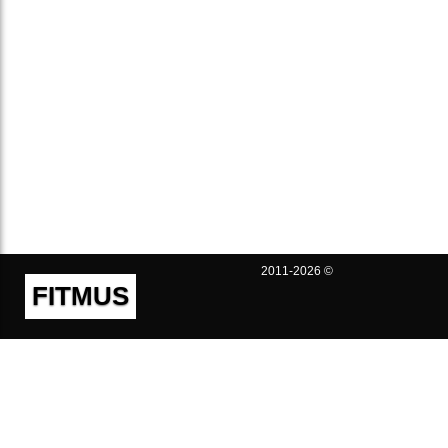
2011-2026 ©
FITMUS
Полезно
Контакты
Пользовательское соглашение
Политика конфиденциальности
Техническая поддержка
Публичная оферта
Предложения и жалобы
support@fitmus.com