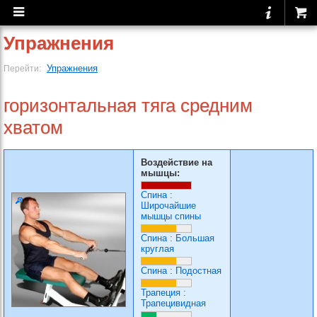
Упражнения
Упражнения
Перейти:
горизонтальная тяга средним
хватом
Воздействие на
мышцы:
Спина
:
Широчайшие
мышцы спины
Спина
:
Большая
круглая
Спина
:
Подостная
Трапеция
:
Трапецивидная