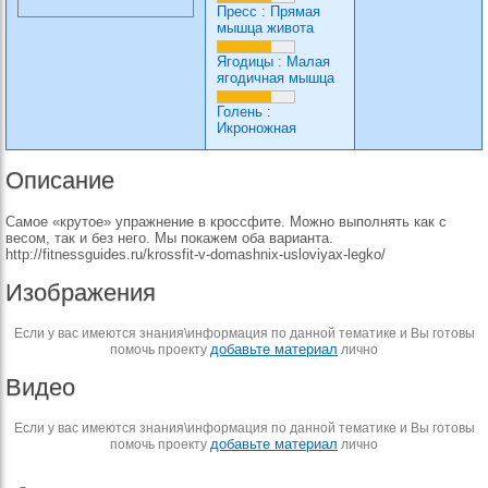
Пресс
:
Прямая
мышца живота
Ягодицы
:
Малая
ягодичная мышца
Голень
:
Икроножная
Описание
Самое «крутое» упражнение в кроссфите. Можно выполнять как с
весом, так и без него. Мы покажем оба варианта.
http://fitnessguides.ru/krossfit-v-domashnix-usloviyax-legko/
Изображения
Если у вас имеются знания\информация по данной тематике и Вы готовы
добавьте материал
помочь проекту
лично
Видео
Если у вас имеются знания\информация по данной тематике и Вы готовы
добавьте материал
помочь проекту
лично