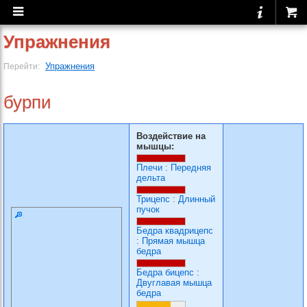
Упражнения
Упражнения
Перейти:
бурпи
Воздействие на
мышцы:
Плечи
:
Передняя
дельта
Трицепс
:
Длинный
пучок
Бедра квадрицепс
:
Прямая мышца
бедра
Бедра бицепс
:
Двуглавая мышца
бедра