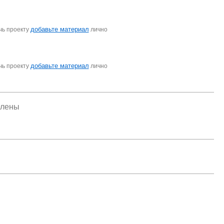
добавьте материал
чь проекту
лично
добавьте материал
чь проекту
лично
елены