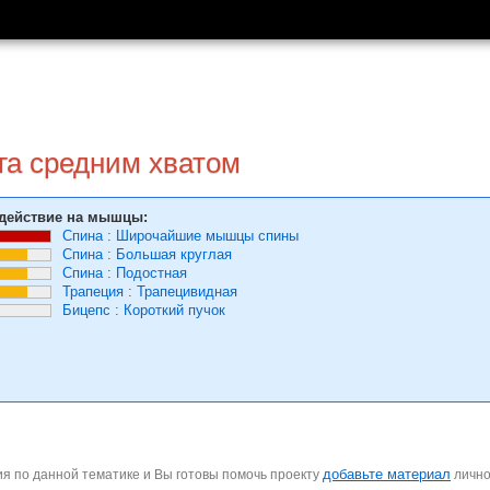
га средним хватом
действие на мышцы:
Спина
:
Широчайшие мышцы спины
Спина
:
Большая круглая
Спина
:
Подостная
Трапеция
:
Трапецивидная
Бицепс
:
Короткий пучок
добавьте материал
я по данной тематике и Вы готовы помочь проекту
личн