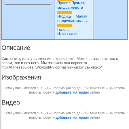
Пресс
:
Прямая
мышца живота
Ягодицы
:
Малая
ягодичная мышца
Голень
:
Икроножная
Описание
Самое «крутое» упражнение в кроссфите. Можно выполнять как с
весом, так и без него. Мы покажем оба варианта.
http://fitnessguides.ru/krossfit-v-domashnix-usloviyax-legko/
Изображения
Если у вас имеются знания\информация по данной тематике и Вы готовы
добавьте материал
помочь проекту
лично
Видео
Если у вас имеются знания\информация по данной тематике и Вы готовы
добавьте материал
помочь проекту
лично