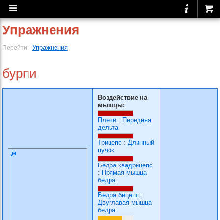
Упражнения
Упражнения
Перейти:
бурпи
Воздействие на
мышцы:
Плечи
:
Передняя
дельта
Трицепс
:
Длинный
пучок
Бедра квадрицепс
:
Прямая мышца
бедра
Бедра бицепс
:
Двуглавая мышца
бедра