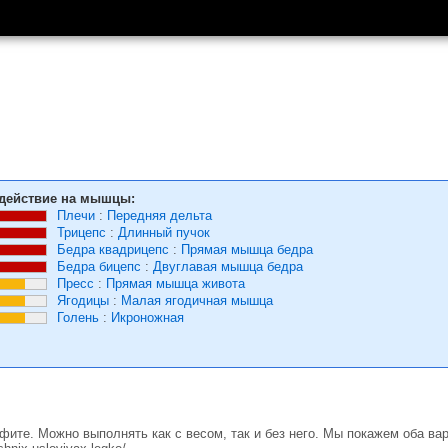
действие на мышцы:
Плечи
:
Передняя дельта
Трицепс
:
Длинный пучок
Бедра квадрицепс
:
Прямая мышца бедра
Бедра бицепс
:
Двуглавая мышца бедра
Пресс
:
Прямая мышца живота
Ягодицы
:
Малая ягодичная мышца
Голень
:
Икроножная
фите. Можно выполнять как с весом, так и без него. Мы покажем оба вар