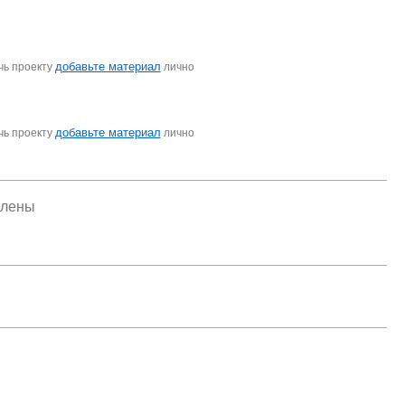
добавьте материал
чь проекту
лично
добавьте материал
чь проекту
лично
елены