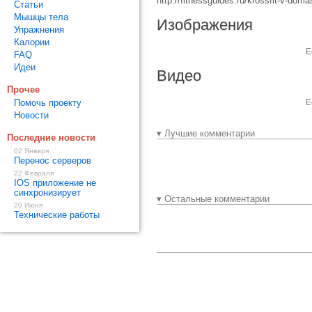
http://fitnessguides.ru/krossfit-v-dom
Статьи
Мышцы тела
Изображения
Упражнения
Калории
Е
FAQ
Идеи
Видео
Прочее
Помочь проекту
Е
Новости
▾ Лучшие комментарии
Последние новости
02 Января
Перенос серверов
22 Февраля
IOS приложение не
синхронизирует
▾ Остальные комментарии
20 Июня
Технические работы