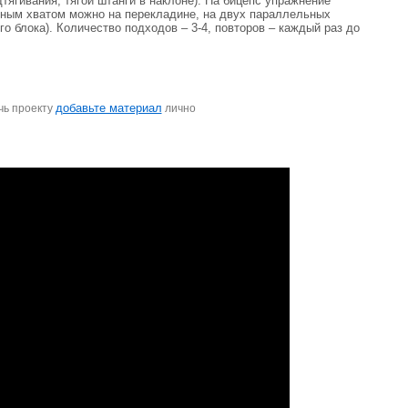
тягивания, тягой штанги в наклоне). На бицепс упражнение
льным хватом можно на перекладине, на двух параллельных
о блока). Количество подходов – 3-4, повторов – каждый раз до
добавьте материал
чь проекту
лично