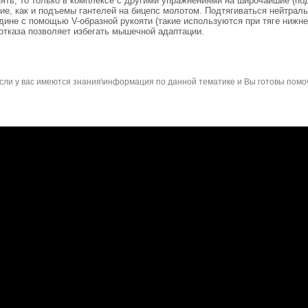
нять, то только в комплексе с другими упражнениями на широчайшие (под
вие, как и подъемы гантелей на бицепс молотом. Подтягиваться нейтра
дине с помощью V-образной рукояти (такие используются при тяге нижнег
отказа позволяет избегать мышечной адаптации.
сли у вас имеются знания\информация по данной тематике и Вы готовы помо