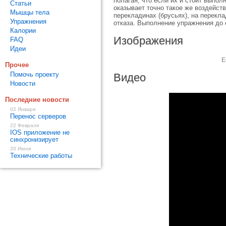
полагая, что если их и стоит выпол
Статьи
оказывает точно такое же воздейст
Мышцы тела
перекладинах (брусьях), на перекла
Упражнения
отказа. Выполнение упражнения до 
Калории
Изображения
FAQ
Идеи
Е
Прочее
Помочь проекту
Видео
Новости
Последние новости
02 Января
Перенос серверов
22 Февраля
IOS приложение не
синхронизирует
20 Июня
Технические работы