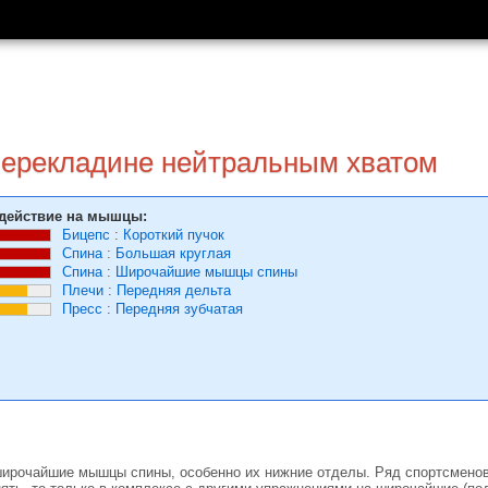
перекладине нейтральным хватом
действие на мышцы:
Бицепс
:
Короткий пучок
Спина
:
Большая круглая
Спина
:
Широчайшие мышцы спины
Плечи
:
Передняя дельта
Пресс
:
Передняя зубчатая
широчайшие мышцы спины, особенно их нижние отделы. Ряд спортсменов