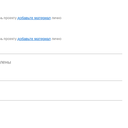
добавьте материал
чь проекту
лично
добавьте материал
чь проекту
лично
елены