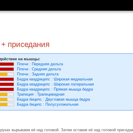
 + приседания
действие на мышцы:
Плечи
:
Передняя дельта
Плечи
:
Средняя дельта
Плечи
:
Задняя дельта
Бедра квадрицепс
:
Широкая медиальная
Бедра квадрицепс
:
Широкая латеральная
Бедра квадрицепс
:
Прямая мышца бедра
Трапеция
:
Трапецивидная
Бедра бицепс
:
Двуглавая мышца бедра
Бедра бицепс
:
Полусухожильная
 руках вырываем её над головой. Затем оставив её над головой приседа