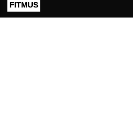
FITMUS
Полезно
Контакты
Пользовательское соглашение
Политика конфиденциальности
Техническая поддержка
Публичная оферта
Предложения и жалобы
support@fitmus.com
Проект
Инструкции
Для разработчиков
FAQ (Вопросы и Ответы)