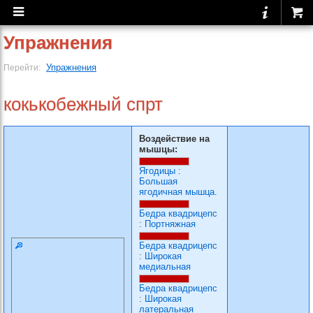
Упражнения
Упражнения
Перейти:
кокькобежный спрт
Воздействие на
мышцы:
Ягодицы
:
Большая
ягодичная мышца.
Бедра квадрицепс
:
Портняжная
Бедра квадрицепс
:
Широкая
медиальная
Бедра квадрицепс
:
Широкая
латеральная