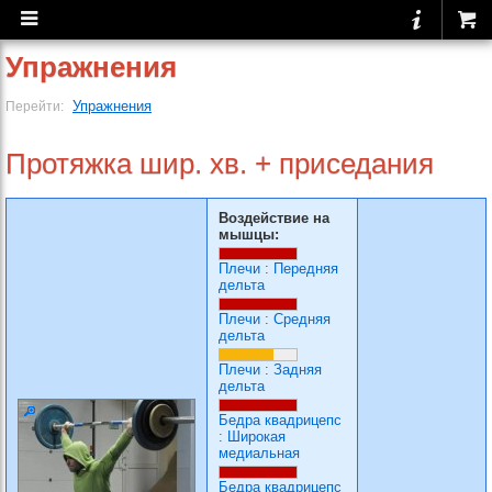
Упражнения
Упражнения
Перейти:
Протяжка шир. хв. + приседания
Воздействие на
мышцы:
Плечи
:
Передняя
дельта
Плечи
:
Средняя
дельта
Плечи
:
Задняя
дельта
Бедра квадрицепс
:
Широкая
медиальная
Бедра квадрицепс