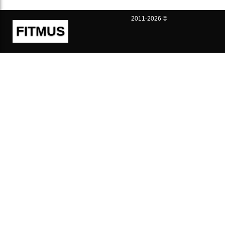
2011-2026 ©
FITMUS
Полезно
Контакты
Пользовательское соглашение
Политика конфиденциальности
Техническая поддержка
Публичная оферта
Предложения и жалобы
support@fitmus.com
Проект
Инструкции
Для разработчиков
FAQ (Вопросы и Ответы)