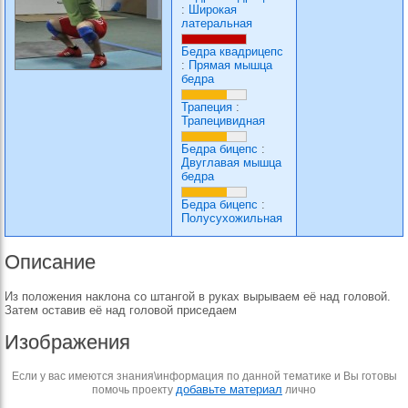
:
Широкая
латеральная
Бедра квадрицепс
:
Прямая мышца
бедра
Трапеция
:
Трапецивидная
Бедра бицепс
:
Двуглавая мышца
бедра
Бедра бицепс
:
Полусухожильная
Описание
Из положения наклона со штангой в руках вырываем её над головой.
Затем оставив её над головой приседаем
Изображения
Если у вас имеются знания\информация по данной тематике и Вы готовы
добавьте материал
помочь проекту
лично