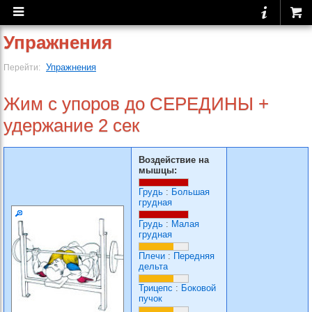
Упражнения
Упражнения
Перейти:
Жим с упоров до СЕРЕДИНЫ +
удержание 2 сек
Воздействие на
мышцы:
Грудь
:
Большая
грудная
Грудь
:
Малая
грудная
Плечи
:
Передняя
дельта
Трицепс
:
Боковой
пучок