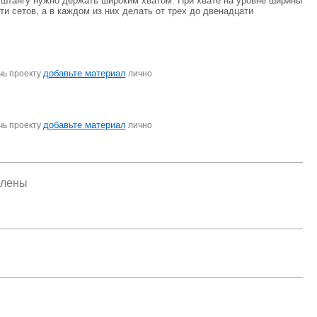
ки штангу нужно держать широким хватом. При хвате на уровне ширины
и сетов, а в каждом из них делать от трех до двенадцати
добавьте материал
чь проекту
лично
добавьте материал
чь проекту
лично
елены