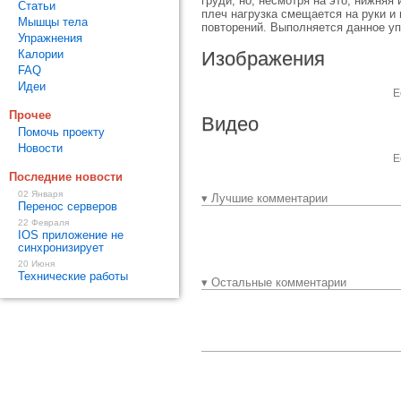
груди, но, несмотря на это, нижняя
Статьи
плеч нагрузка смещается на руки и 
Мышцы тела
повторений. Выполняется данное у
Упражнения
Калории
Изображения
FAQ
Идеи
Е
Прочее
Видео
Помочь проекту
Новости
Е
Последние новости
02 Января
▾ Лучшие комментарии
Перенос серверов
22 Февраля
IOS приложение не
синхронизирует
20 Июня
Технические работы
▾ Остальные комментарии