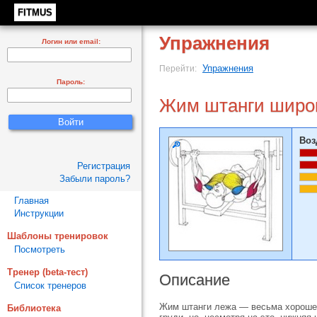
FITMUS
Упражнения
Логин или email:
Упражнения
Перейти:
Пароль:
Жим штанги широк
Воз
Регистрация
Забыли пароль?
Главная
Инструкции
Шаблоны тренировок
Посмотреть
Тренер (beta-тест)
Описание
Список тренеров
Жим штанги лежа — весьма хорошее
Библиотека