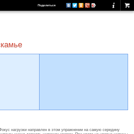
Поделиться
скамье
окус нагрузки направлен в этом упражнении на самую середину