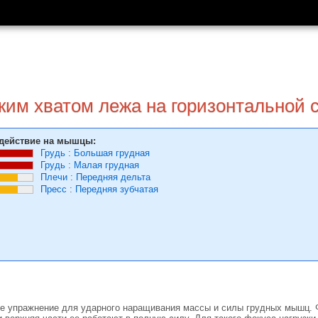
им хватом лежа на горизонтальной 
действие на мышцы:
Грудь
:
Большая грудная
Грудь
:
Малая грудная
Плечи
:
Передняя дельта
Пресс
:
Передняя зубчатая
 упражнение для ударного наращивания массы и силы грудных мышц. Ф