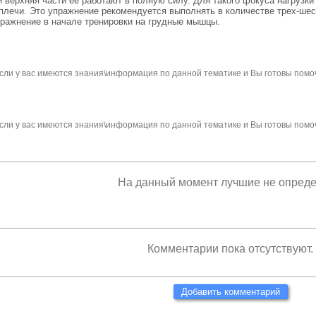
 и верхняя части ее работают в полную силу. Для такого фокуса нагруз
плечи. Это упражнение рекомендуется выполнять в количестве трех-шест
пражнение в начале тренировки на грудные мышцы.
сли у вас имеются знания\информация по данной тематике и Вы готовы помо
сли у вас имеются знания\информация по данной тематике и Вы готовы помо
На данный момент лучшие не опред
Комментарии пока отсутствуют.
Добавить комментарий