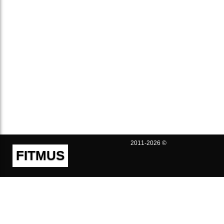
2011-2026 ©
FITMUS
Полезно
Контакты
Пользовательское соглашение
Политика конфиденциальности
Техническая поддержка
Публичная оферта
Предложения и жалобы