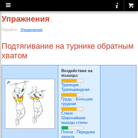
Упражнения
Упражнения
Перейти:
Подтягивание на турнике обратным
хватом
Воздействие на
мышцы:
Трапеция
:
Трапецивидная
Грудь
:
Большая
грудная
Спина
:
Широчайшие
мышцы спины
Плечи
:
Передняя
дельта