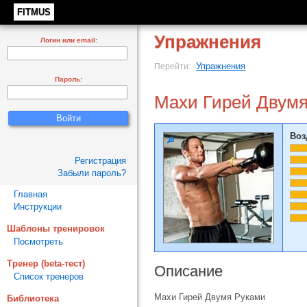
FITMUS
Упражнения
Логин или email:
Упражнения
Перейти:
Пароль:
Махи Гирей Двум
Воз
Регистрация
Забыли пароль?
Главная
Инструкции
Шаблоны тренировок
Посмотреть
Тренер (beta-тест)
Описание
Список тренеров
Махи Гирей Двумя Руками
Библиотека