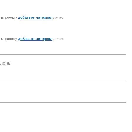
добавьте материал
чь проекту
лично
добавьте материал
чь проекту
лично
елены