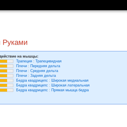
я Руками
действие на мышцы:
Трапеция
:
Трапецивидная
Плечи
:
Передняя дельта
Плечи
:
Средняя дельта
Плечи
:
Задняя дельта
Бедра квадрицепс
:
Широкая медиальная
Бедра квадрицепс
:
Широкая латеральная
Бедра квадрицепс
:
Прямая мышца бедра