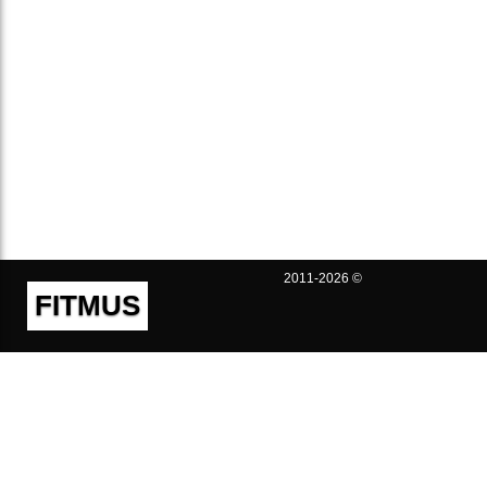
2011-2026 ©
FITMUS
Полезно
Контакты
Пользовательское соглашение
Политика конфиденциальности
Техническая поддержка
Публичная оферта
Предложения и жалобы
support@fitmus.com