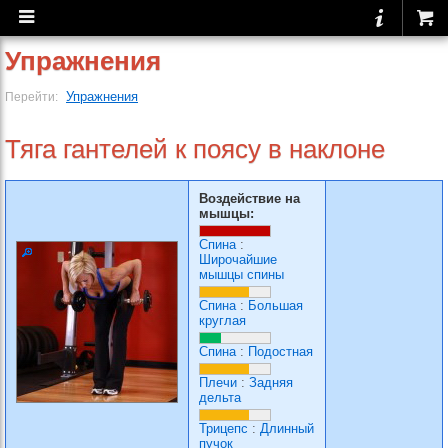
Упражнения
Упражнения
Перейти:
Тяга гантелей к поясу в наклоне
Воздействие на
мышцы:
Спина
:
Широчайшие
мышцы спины
Спина
:
Большая
круглая
Спина
:
Подостная
Плечи
:
Задняя
дельта
Трицепс
:
Длинный
пучок