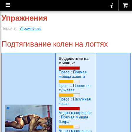
Упражнения
Упражнения
Перейти:
Подтягивание колен на логтях
Воздействие на
мышцы:
Пресс
:
Прямая
мышца живота
Пресс
:
Передняя
зубчатая
Пресс
:
Наружная
косая
Бедра квадрицепс
:
Прямая мышца
бедра
Бедра квадрицепс