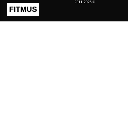
2011-2026 ©
FITMUS
Полезно
Контакты
Пользовательское соглашение
Политика конфиденциальности
Техническая поддержка
Публичная оферта
Предложения и жалобы
support@fitmus.com
Проект
Инструкции
Для разработчиков
FAQ (Вопросы и Ответы)