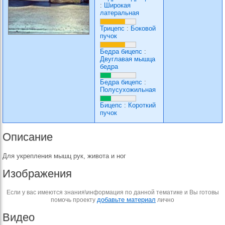
:
Широкая
латеральная
Трицепс
:
Боковой
пучок
Бедра бицепс
:
Двуглавая мышца
бедра
Бедра бицепс
:
Полусухожильная
Бицепс
:
Короткий
пучок
Описание
Для укрепления мышц рук, живота и ног
Изображения
Если у вас имеются знания\информация по данной тематике и Вы готовы
добавьте материал
помочь проекту
лично
Видео