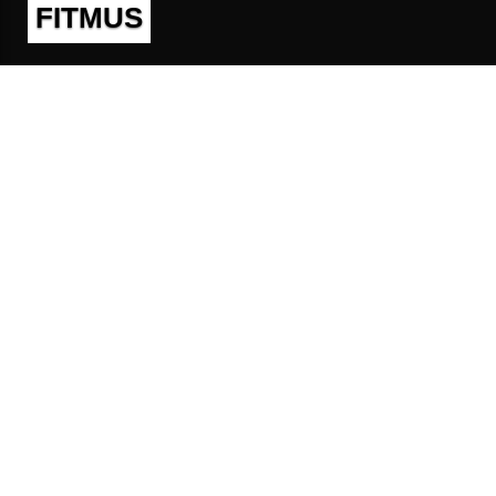
FITMUS
Полезно
Контакты
Пользовательское соглашение
Политика конфиденциальности
Техническая поддержка
Публичная оферта
Предложения и жалобы
support@fitmus.com
Проект
Инструкции
Для разработчиков
FAQ (Вопросы и Ответы)