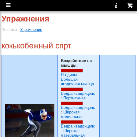
Упражнения
Упражнения
Перейти:
кокькобежный спрт
Воздействие на
мышцы:
Ягодицы
:
Большая
ягодичная мышца.
Бедра квадрицепс
:
Портняжная
Бедра квадрицепс
:
Широкая
медиальная
Бедра квадрицепс
:
Широкая
латеральная