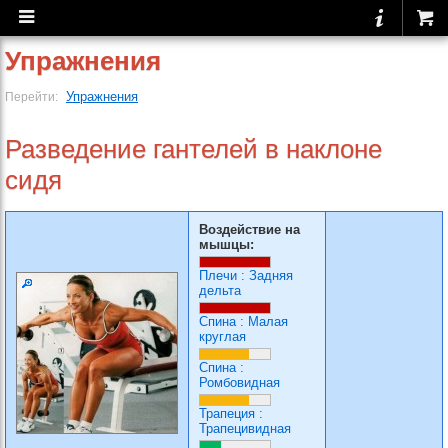
Упражнения
Упражнения
Перейти:
Разведение гантелей в наклоне
сидя
Воздействие на
мышцы:
Плечи
:
Задняя
дельта
Спина
:
Малая
круглая
Спина
:
Ромбовидная
Трапеция
:
Трапецивидная