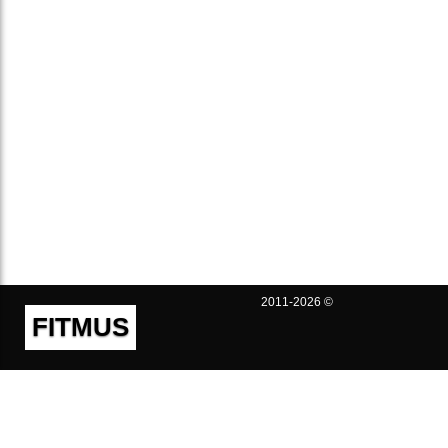
2011-2026 ©
FITMUS
Полезно
Контакты
Пользовательское соглашение
Политика конфиденциальности
Техническая поддержка