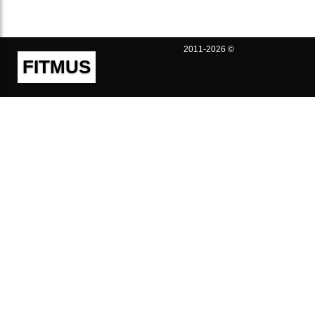
2011-2026 ©
FITMUS
Полезно
Контакты
Пользовательское соглашение
Политика конфиденциальности
Техническая поддержка
Публичная оферта
Предложения и жалобы
support@fitmus.com
Проект
Инструкции
Для разработчиков
FAQ (Вопросы и Ответы)