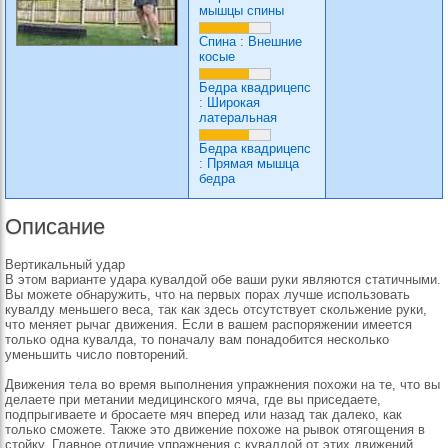
мышцы спины
Спина
:
Внешние
косые
Бедра квадрицепс
:
Широкая
латеральная
Бедра квадрицепс
:
Прямая мышца
бедра
Описание
Вертикальный удар
В этом варианте удара кувалдой обе ваши руки являются статичными.
Вы можете обнаружить, что на первых порах лучше использовать
кувалду меньшего веса, так как здесь отсутствует скольжение руки,
что меняет рычаг движения. Если в вашем распоряжении имеется
только одна кувалда, то поначалу вам понадобится несколько
уменьшить число повторений.
Движения тела во время выполнения упражнения похожи на те, что вы
делаете при метании медицинского мяча, где вы приседаете,
подпрыгиваете и бросаете мяч вперед или назад так далеко, как
только сможете. Также это движение похоже на рывок отягощения в
стойку. Главное отличие упражнения с кувалдой от этих движений