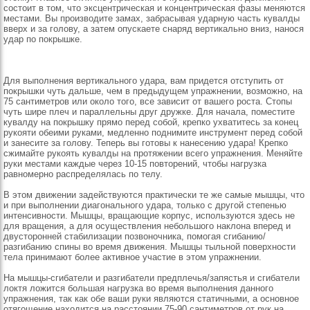
состоит в том, что эксцентрическая и концентрическая фазы меняются
местами. Вы производите замах, забрасывая ударную часть кувалды
вверх и за голову, а затем опускаете снаряд вертикально вниз, нанося
удар по покрышке.
Для выполнения вертикального удара, вам придется отступить от
покрышки чуть дальше, чем в предыдущем упражнении, возможно, на
75 сантиметров или около того, все зависит от вашего роста. Стопы
чуть шире плеч и параллельны друг дружке. Для начала, поместите
кувалду на покрышку прямо перед собой, крепко ухватитесь за конец
рукояти обеими руками, медленно поднимите инструмент перед собой
и занесите за голову. Теперь вы готовы к нанесению удара! Крепко
сжимайте рукоять кувалды на протяжении всего упражнения. Меняйте
руки местами каждые через 10-15 повторений, чтобы нагрузка
равномерно распределялась по телу.
В этом движении задействуются практически те же самые мышцы, что
и при выполнении диагонального удара, только с другой степенью
интенсивности. Мышцы, вращающие корпус, используются здесь не
для вращения, а для осуществления небольшого наклона вперед и
двусторонней стабилизации позвоночника, помогая сгибанию/
разгибанию спины во время движения. Мышцы тыльной поверхности
тела принимают более активное участие в этом упражнении.
На мышцы-сгибатели и разгибатели предплечья/запястья и сгибатели
локтя ложится большая нагрузка во время выполнения данного
упражнения, так как обе ваши руки являются статичными, а основное
отягощение находится на расстоянии 75-90 сантиметров от рук на