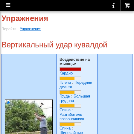
Упражнения
Упражнения
Перейти:
Вертикальный удар кувалдой
Воздействие на
мышцы:
Кардио
Плечи
:
Передняя
дельта
Грудь
:
Большая
грудная
Спина
:
Разгибатель
позвоночника
Спина
:
Широчайшие