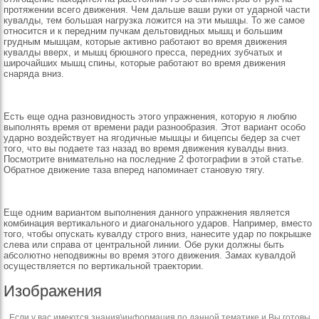
протяжении всего движения. Чем дальше ваши руки от ударной части
кувалды, тем большая нагрузка ложится на эти мышцы. То же самое
относится и к передним пучкам дельтовидных мышц и большим
грудным мышцам, которые активно работают во время движения
кувалды вверх, и мышц брюшного пресса, передних зубчатых и
широчайших мышц спины, которые работают во время движения
снаряда вниз.
Есть еще одна разновидность этого упражнения, которую я люблю
выполнять время от времени ради разнообразия. Этот вариант особо
ударно воздействует на ягодичные мышцы и бицепсы бедер за счет
того, что вы подаете таз назад во время движения кувалды вниз.
Посмотрите внимательно на последние 2 фотографии в этой статье.
Обратное движение таза вперед напоминает становую тягу.
Еще одним вариантом выполнения данного упражнения является
комбинация вертикального и диагонального ударов. Например, вместо
того, чтобы опускать кувалду строго вниз, нанесите удар по покрышке
слева или справа от центральной линии. Обе руки должны быть
абсолютно неподвижны во время этого движения. Замах кувалдой
осуществляется по вертикальной траектории.
Изображения
Если у вас имеются знания\информация по данной тематике и Вы готовы