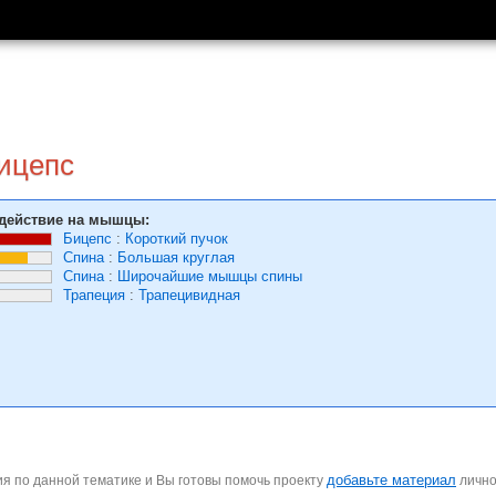
бицепс
действие на мышцы:
Бицепс
:
Короткий пучок
Спина
:
Большая круглая
Спина
:
Широчайшие мышцы спины
Трапеция
:
Трапецивидная
добавьте материал
я по данной тематике и Вы готовы помочь проекту
личн