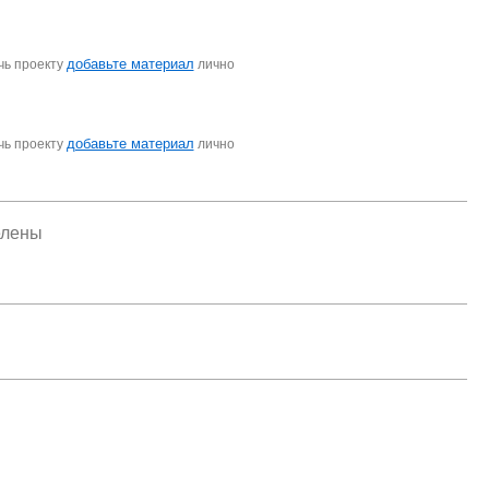
добавьте материал
чь проекту
лично
добавьте материал
чь проекту
лично
елены