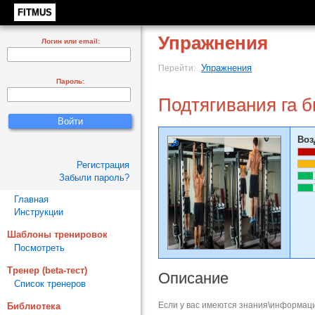
FITMUS
Упражнения
Логин или email:
Упражнения
Перейти:
Пароль:
Подтягивания га 
Воз
Регистрация
Забыли пароль?
Главная
Инструкции
Шаблоны тренировок
Посмотреть
Тренер (beta-тест)
Описание
Список тренеров
Если у вас имеются знания\информаци
Библиотека