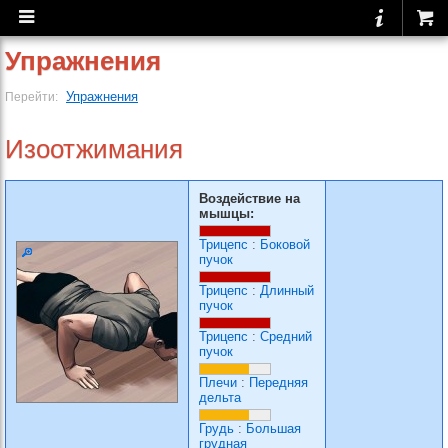
Упражнения
Упражнения
Перейти:
Изоотжимания
Воздействие на
мышцы:
Трицепс
:
Боковой
пучок
Трицепс
:
Длинный
пучок
Трицепс
:
Средний
пучок
Плечи
:
Передняя
дельта
Грудь
:
Большая
грудная