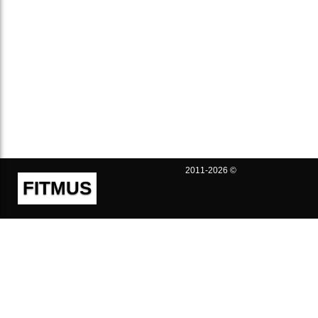
2011-2026 ©
FITMUS
Полезно
Контакты
Пользовательское соглашение
Политика конфиденциальности
Техническая поддержка
Публичная оферта
Предложения и жалобы
support@fitmus.com