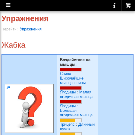
Упражнения
Упражнения
Перейти:
Жабка
Воздействие на
мышцы:
Спина
:
Широчайшие
мышцы спины
Ягодицы
:
Малая
ягодичная мышца
Ягодицы
:
Большая
ягодичная мышца.
Трицепс
:
Длинный
пучок