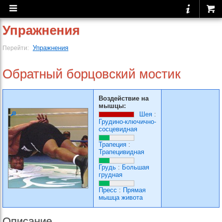
Упражнения
Упражнения
Перейти:
Обратный борцовский мостик
Воздействие на
мышцы:
Шея
:
Грудино-ключично-
сосцевидная
Трапеция
:
Трапецивидная
Грудь
:
Большая
грудная
Пресс
:
Прямая
мышца живота
Описание