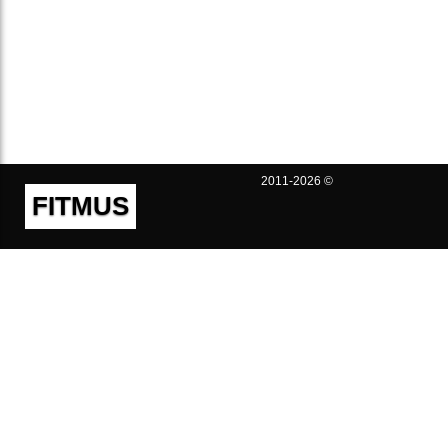
2011-2026 ©
FITMUS
Полезно
Контакты
Пользовательское соглашение
Политика конфиденциальности
Техническая поддержка
Публичная оферта
Предложения и жалобы
support@fitmus.com
Проект