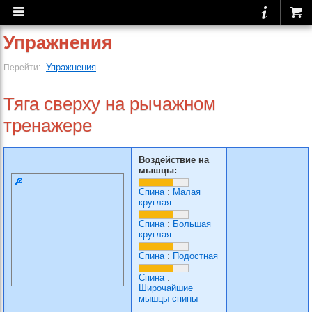
Упражнения
Упражнения
Перейти:
Тяга сверху на рычажном
тренажере
Воздействие на
мышцы:
Спина
:
Малая
круглая
Спина
:
Большая
круглая
Спина
:
Подостная
Спина
:
Широчайшие
мышцы спины