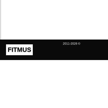
2011-2026 ©
FITMUS
Полезно
Контакты
Пользовательское соглашение
Политика конфиденциальности
Техническая поддержка
Публичная оферта
Предложения и жалобы
support@fitmus.com
Проект