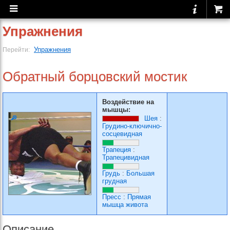
Упражнения
Упражнения
Перейти:
Обратный борцовский мостик
Воздействие на
мышцы:
Шея
:
Грудино-ключично-
сосцевидная
Трапеция
:
Трапецивидная
Грудь
:
Большая
грудная
Пресс
:
Прямая
мышца живота
Описание