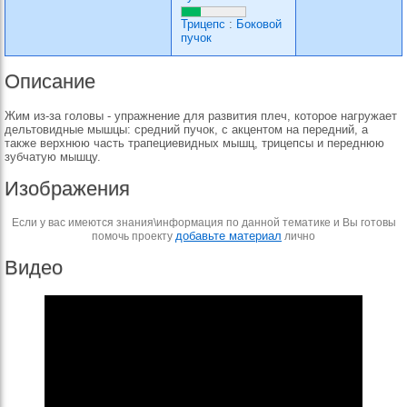
Трицепс
:
Боковой
пучок
Описание
Жим из-за головы - упражнение для развития плеч, которое нагружает
дельтовидные мышцы: средний пучок, с акцентом на передний, а
также верхнюю часть трапециевидных мышц, трицепсы и переднюю
зубчатую мышцу.
Изображения
Если у вас имеются знания\информация по данной тематике и Вы готовы
добавьте материал
помочь проекту
лично
Видео