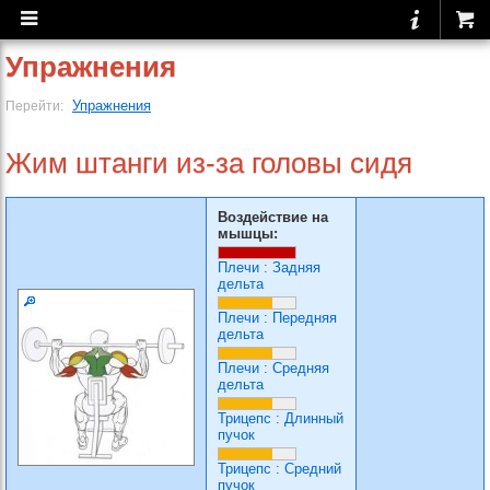
Упражнения
Упражнения
Перейти:
Жим штанги из-за головы сидя
Воздействие на
мышцы:
Плечи
:
Задняя
дельта
Плечи
:
Передняя
дельта
Плечи
:
Средняя
дельта
Трицепс
:
Длинный
пучок
Трицепс
:
Средний
пучок