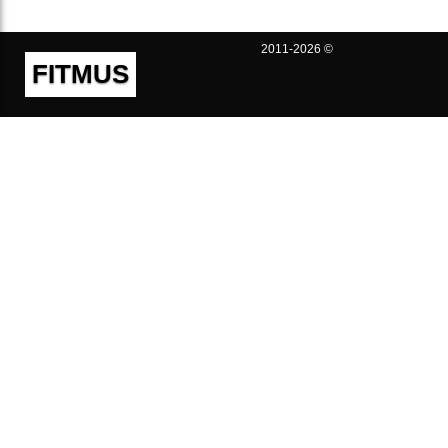
2011-2026 ©
FITMUS
Полезно
Контакты
Пользовательское соглашение
Политика конфиденциальности
Техническая поддержка
Публичная оферта
Предложения и жалобы
support@fitmus.com
Проект
Инструкции
Для разработчиков
FAQ (Вопросы и Ответы)