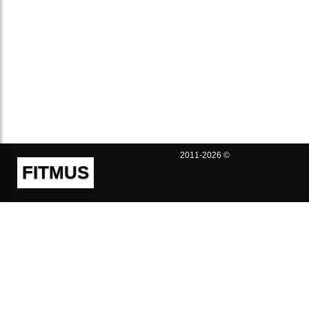
2011-2026 ©
FITMUS
Полезно
Контакты
Пользовательское соглашение
Политика конфиденциальности
Техническая поддержка
Публичная оферта
Предложения и жалобы
support@fitmus.com