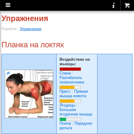
Упражнения
Упражнения
Перейти:
Планка на локтях
Воздействие на
мышцы:
Спина
:
Разгибатель
позвоночника
Пресс
:
Прямая
мышца живота
Ягодицы
:
Большая
ягодичная мышца.
Плечи
:
Передняя
дельта