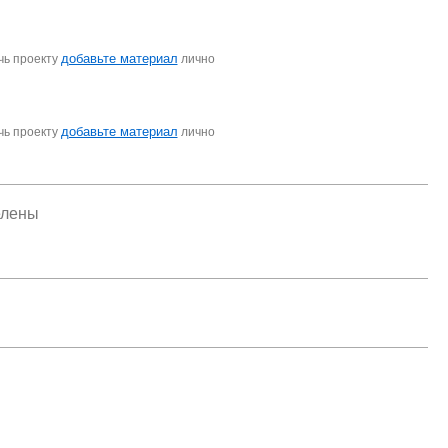
добавьте материал
чь проекту
лично
добавьте материал
чь проекту
лично
елены