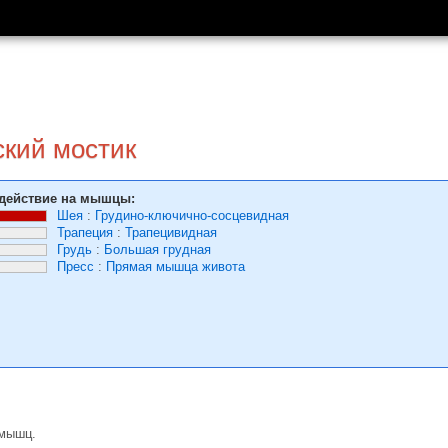
кий мостик
действие на мышцы:
Шея
:
Грудино-ключично-сосцевидная
Трапеция
:
Трапецивидная
Грудь
:
Большая грудная
Пресс
:
Прямая мышца живота
 мышц.