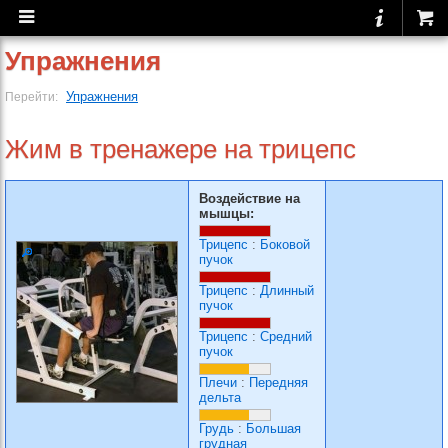
Упражнения
Упражнения
Перейти:
Жим в тренажере на трицепс
Воздействие на
мышцы:
Трицепс
:
Боковой
пучок
Трицепс
:
Длинный
пучок
Трицепс
:
Средний
пучок
Плечи
:
Передняя
дельта
Грудь
:
Большая
грудная