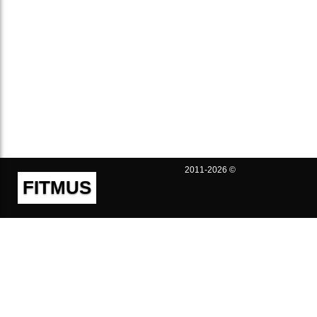
2011-2026 ©
FITMUS
Полезно
Контакты
Пользовательское соглашение
Политика конфиденциальности
Техническая поддержка
Публичная оферта
Предложения и жалобы
support@fitmus.com