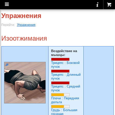
Упражнения
Упражнения
Перейти:
Изоотжимания
Воздействие на
мышцы:
Трицепс
:
Боковой
пучок
Трицепс
:
Длинный
пучок
Трицепс
:
Средний
пучок
Плечи
:
Передняя
дельта
Грудь
:
Большая
грудная