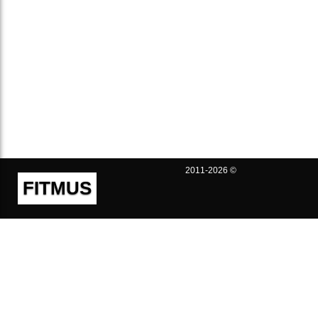
2011-2026 ©
FITMUS
Полезно
Контакты
Пользовательское соглашение
Политика конфиденциальности
Техническая поддержка
Публичная оферта
Предложения и жалобы
support@fitmus.com