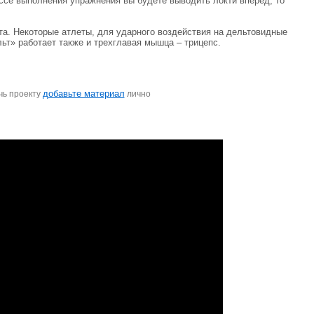
ессе выполнения упражнения вы будете выводить локти вперед, то
та. Некоторые атлеты, для ударного воздействия на дельтовидные
ьт» работает также и трехглавая мышца – трицепс.
добавьте материал
чь проекту
лично