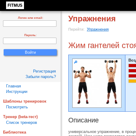
FITMUS
Упражнения
Логин или email:
Упражнения
Перейти:
Пароль:
Жим гантелей сто
Воз
Регистрация
Забыли пароль?
Главная
Инструкции
Шаблоны тренировок
Посмотреть
Тренер (beta-тест)
Описание
Список тренеров
универсальное упражнение, в проце
Библиотека