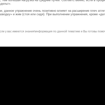
и, тем большая нагрузка на средние пучки. Соответственно, если в проц
«дельт».
ми, данное упражнение очень позитивно влияет на расширение плеч атле
зводку» и жим (стоя или сидя). При выполнении упражнения, кроме «дел
сли у вас имеются знания\информация по данной тематике и Вы готовы помо