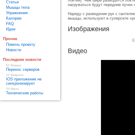
локтей). Чем шире разводятся локт
Статьи
нагружаться будут передние пучки 
Мышцы тела
Упражнения
Наряду с разведение рук с гантеля
Калории
мышцы, используют в суперсете «ра
FAQ
Изображения
Идеи
Прочее
Е
Помочь проекту
Видео
Новости
Последние новости
02 Января
Перенос серверов
22 Февраля
IOS приложение не
синхронизирует
20 Июня
Технические работы