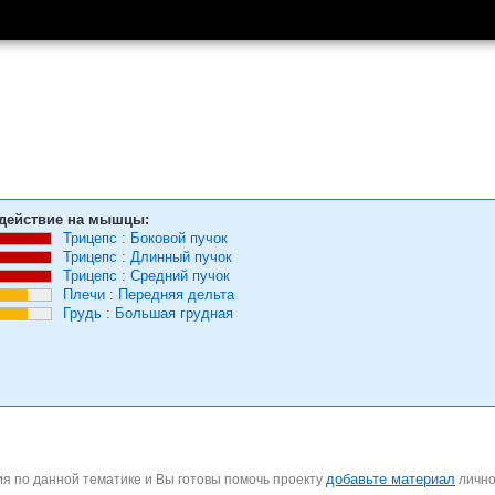
действие на мышцы:
Трицепс
:
Боковой пучок
Трицепс
:
Длинный пучок
Трицепс
:
Средний пучок
Плечи
:
Передняя дельта
Грудь
:
Большая грудная
добавьте материал
я по данной тематике и Вы готовы помочь проекту
личн