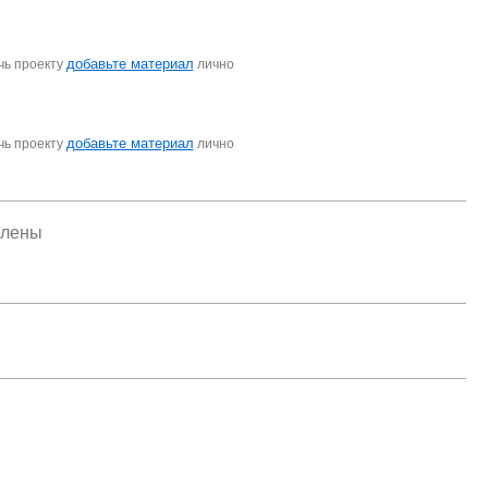
добавьте материал
чь проекту
лично
добавьте материал
чь проекту
лично
елены