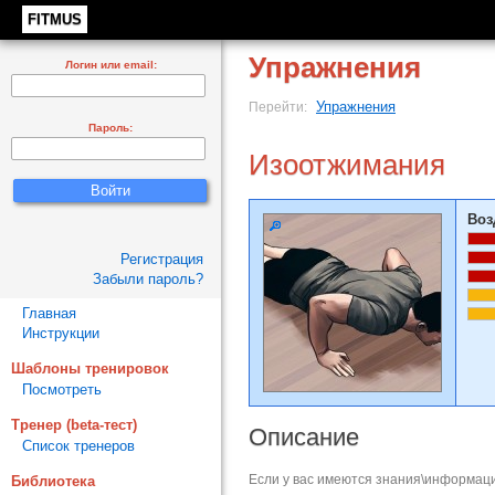
FITMUS
Упражнения
Логин или email:
Упражнения
Перейти:
Пароль:
Изоотжимания
Воз
Регистрация
Забыли пароль?
Главная
Инструкции
Шаблоны тренировок
Посмотреть
Тренер (beta-тест)
Описание
Список тренеров
Если у вас имеются знания\информаци
Библиотека