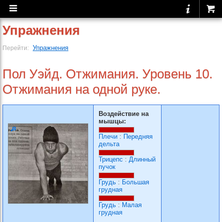
Упражнения
Упражнения
Перейти:
Пол Уэйд. Отжимания. Уровень 10.
Отжимания на одной руке.
Воздействие на
мышцы:
Плечи
:
Передняя
дельта
Трицепс
:
Длинный
пучок
Грудь
:
Большая
грудная
Грудь
:
Малая
грудная