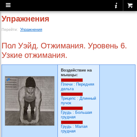
Упражнения
Упражнения
Перейти:
Пол Уэйд. Отжимания. Уровень 6.
Узкие отжимания.
Воздействие на
мышцы:
Плечи
:
Передняя
дельта
Трицепс
:
Длинный
пучок
Грудь
:
Большая
грудная
Грудь
:
Малая
грудная