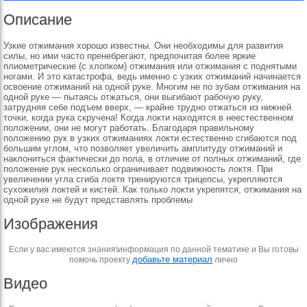
Описание
Узкие отжимания хорошо известны. Они необходимы для развития
силы, но ими часто пренебрегают, предпочитая более яркие
плиометрические (с хлопком) отжимания или отжимания с поднятыми
ногами. И это катастрофа, ведь именно с узких отжиманий начинается
освоение отжиманий на одной руке. Многим не по зубам отжимания на
одной руке — пытаясь отжаться, они выгибают рабочую руку,
затрудняя себе подъем вверх, — крайне трудно отжаться из нижней
точки, когда рука скручена! Когда локти находятся в неестественном
положении, они не могут работать. Благодаря правильному
положению рук в узких отжиманиях локти естественно сгибаются под
большим углом, что позволяет увеличить амплитуду отжиманий и
наклониться фактически до пола, в отличие от полных отжиманий, где
положение рук несколько ограничивает подвижность локтя. При
увеличении угла сгиба локтя тренируются трицепсы, укрепляются
сухожилия локтей и кистей. Как только локти укрепятся, отжимания на
одной руке не будут представлять проблемы
Изображения
Если у вас имеются знания\информация по данной тематике и Вы готовы
добавьте материал
помочь проекту
лично
Видео