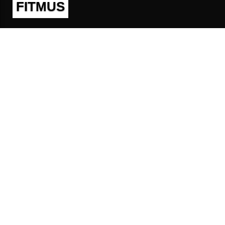
FITMUS
Полезно
Контакты
Пользовательское соглашение
Политика конфиденциальности
Техническая поддержка
Публичная оферта
Предложения и жалобы
support@fitmus.com
Проект
Инструкции
Для разработчиков
FAQ (Вопросы и Ответы)