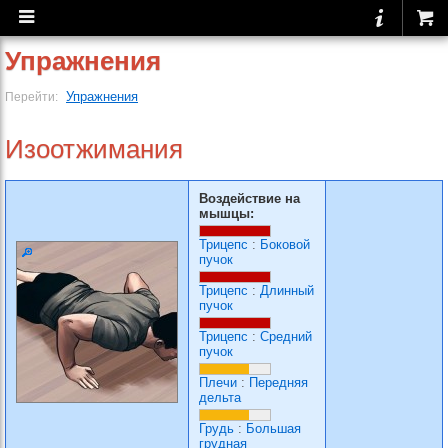
Упражнения
Упражнения
Перейти:
Изоотжимания
Воздействие на
мышцы:
Трицепс
:
Боковой
пучок
Трицепс
:
Длинный
пучок
Трицепс
:
Средний
пучок
Плечи
:
Передняя
дельта
Грудь
:
Большая
грудная