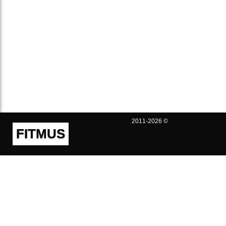
2011-2026 ©
FITMUS
Полезно
Контакты
Пользовательское соглашение
Политика конфиденциальности
Техническая поддержка
Публичная оферта
Предложения и жалобы
support@fitmus.com