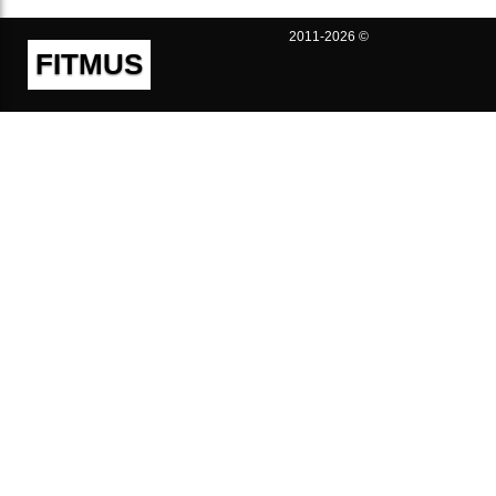
2011-2026 ©
FITMUS
Полезно
Контакты
Пользовательское соглашение
Политика конфиденциальности
Техническая поддержка
Публичная оферта
Предложения и жалобы
support@fitmus.com
Проект
Инструкции
Для разработчиков
FAQ (Вопросы и Ответы)