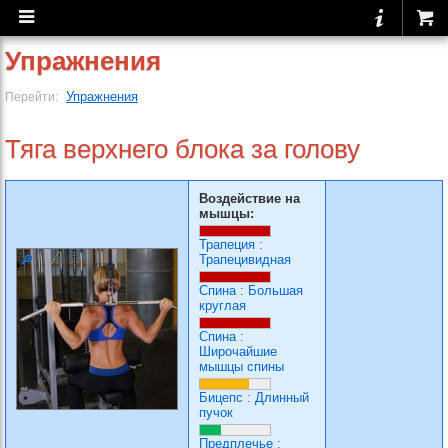
Упражнения
Упражнения
Перейти:
Тяга верхнего блока за голову
Воздействие на
мышцы:
Трапеция
:
Трапецивидная
Спина
:
Большая
круглая
Спина
:
Широчайшие
мышцы спины
Бицепс
:
Длинный
пучок
Предплечье
: