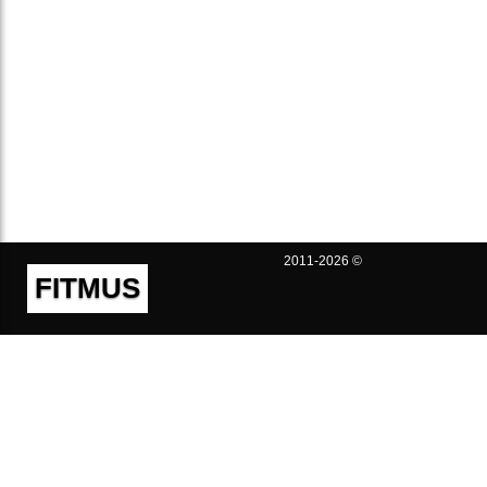
2011-2026 ©
FITMUS
Полезно
Контакты
Пользовательское соглашение
Политика конфиденциальности
Техническая поддержка
Публичная оферта
Предложения и жалобы
support@fitmus.com