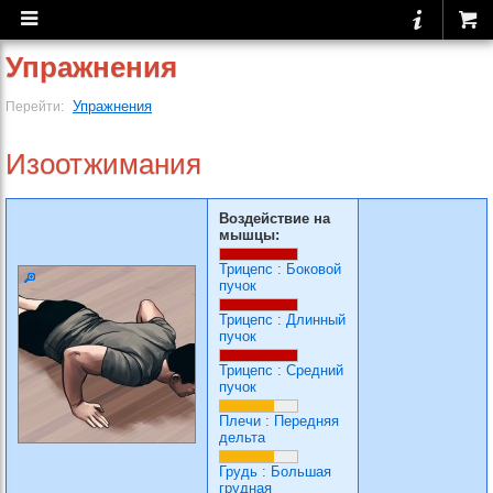
Упражнения
Упражнения
Перейти:
Изоотжимания
Воздействие на
мышцы:
Трицепс
:
Боковой
пучок
Трицепс
:
Длинный
пучок
Трицепс
:
Средний
пучок
Плечи
:
Передняя
дельта
Грудь
:
Большая
грудная