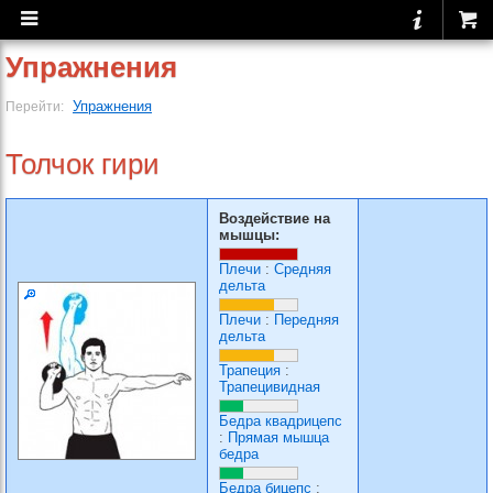
Упражнения
Упражнения
Перейти:
Толчок гири
Воздействие на
мышцы:
Плечи
:
Средняя
дельта
Плечи
:
Передняя
дельта
Трапеция
:
Трапецивидная
Бедра квадрицепс
:
Прямая мышца
бедра
Бедра бицепс
: