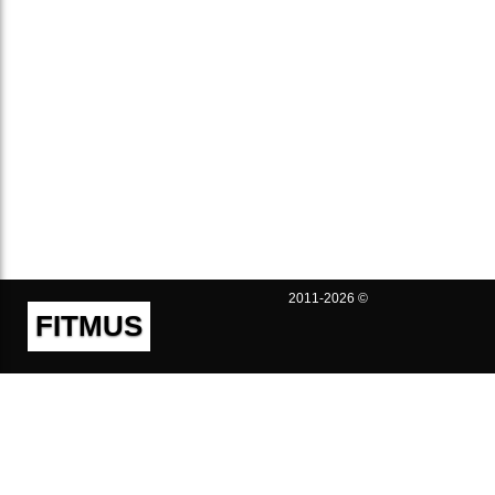
2011-2026 ©
FITMUS
Полезно
Контакты
Пользовательское соглашение
Политика конфиденциальности
Техническая поддержка
Публичная оферта
Предложения и жалобы
support@fitmus.com