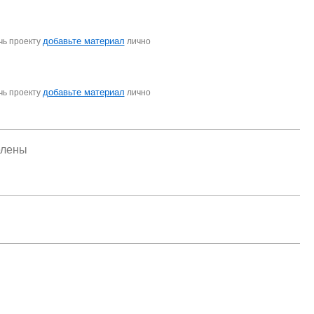
добавьте материал
чь проекту
лично
добавьте материал
чь проекту
лично
елены