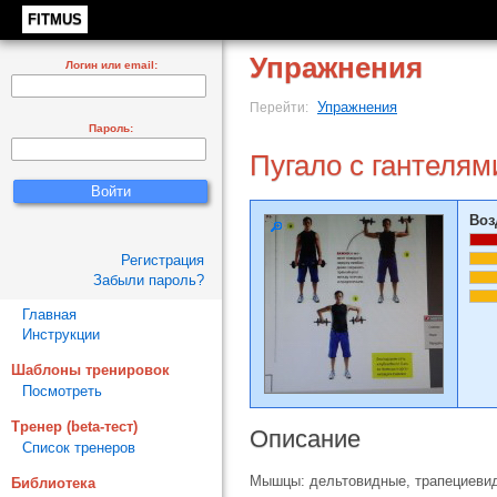
FITMUS
Упражнения
Логин или email:
Упражнения
Перейти:
Пароль:
Пугало с гантелям
Воз
Регистрация
Забыли пароль?
Главная
Инструкции
Шаблоны тренировок
Посмотреть
Тренер (beta-тест)
Описание
Список тренеров
Мышцы: дельтовидные, трапециевид
Библиотека