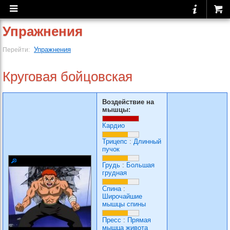
Упражнения
Упражнения
Перейти:
Круговая бойцовская
Воздействие на
мышцы:
Кардио
Трицепс
:
Длинный
пучок
Грудь
:
Большая
грудная
Спина
:
Широчайшие
мышцы спины
Пресс
:
Прямая
мышца живота