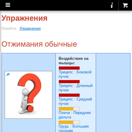
Упражнения
Упражнения
Перейти:
Отжимания обычные
Воздействие на
мышцы:
Трицепс
:
Боковой
пучок
Трицепс
:
Длинный
пучок
Трицепс
:
Средний
пучок
Плечи
:
Передняя
дельта
Грудь
:
Большая
грудная