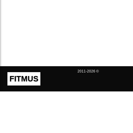
2011-2026 ©
FITMUS
Полезно
Контакты
Пользовательское соглашение
Политика конфиденциальности
Техническая поддержка
Публичная оферта
Предложения и жалобы
support@fitmus.com