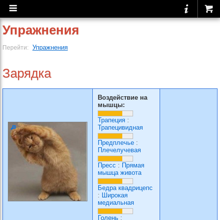
Упражнения
Упражнения
Перейти:
Зарядка
Воздействие на
мышцы:
Трапеция
:
Трапецивидная
Предплечье
:
Плечелучевая
Пресс
:
Прямая
мышца живота
Бедра квадрицепс
:
Широкая
медиальная
Голень
: