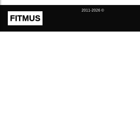
2011-2026 ©
FITMUS
Полезно
Контакты
Пользовательское соглашение
Политика конфиденциальности
Техническая поддержка
Публичная оферта
Предложения и жалобы
support@fitmus.com
Проект
Инструкции
Для разработчиков
FAQ (Вопросы и Ответы)