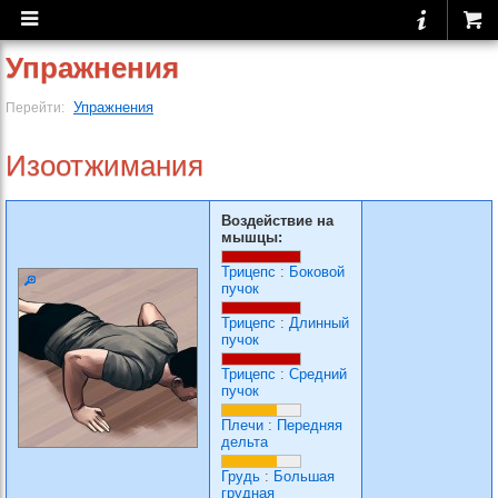
Упражнения
Упражнения
Перейти:
Изоотжимания
Воздействие на
мышцы:
Трицепс
:
Боковой
пучок
Трицепс
:
Длинный
пучок
Трицепс
:
Средний
пучок
Плечи
:
Передняя
дельта
Грудь
:
Большая
грудная