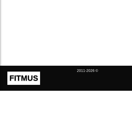
2011-2026 ©
FITMUS
Полезно
Контакты
Пользовательское соглашение
Политика конфиденциальности
Техническая поддержка
Публичная оферта
Предложения и жалобы
support@fitmus.com