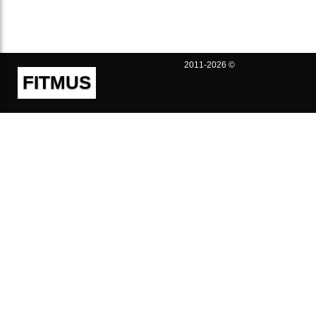
2011-2026 ©
FITMUS
Полезно
Контакты
Пользовательское соглашение
Политика конфиденциальности
Техническая поддержка
Публичная оферта
Предложения и жалобы
support@fitmus.com
Проект
Инструкции
Для разработчиков
FAQ (Вопросы и Ответы)