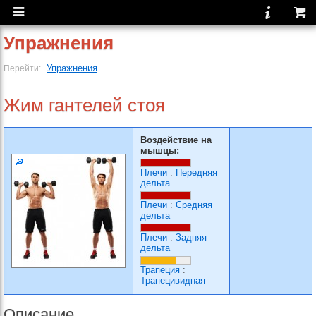
Упражнения
Упражнения
Перейти:
Жим гантелей стоя
Воздействие на
мышцы:
Плечи
:
Передняя
дельта
Плечи
:
Средняя
дельта
Плечи
:
Задняя
дельта
Трапеция
:
Трапецивидная
Описание