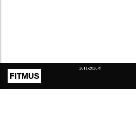
2011-2026 ©
FITMUS
Полезно
Контакты
Пользовательское соглашение
Политика конфиденциальности
Техническая поддержка
Публичная оферта
Предложения и жалобы
support@fitmus.com