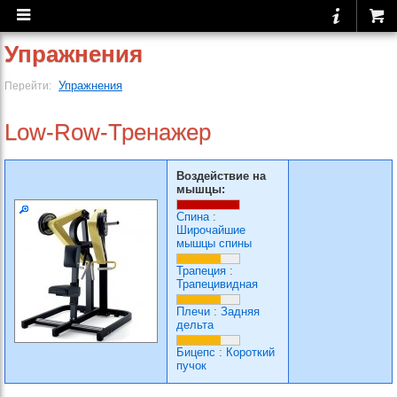
Упражнения
Упражнения
Перейти:
Low-Row-Тренажер
Воздействие на
мышцы:
Спина
:
Широчайшие
мышцы спины
Трапеция
:
Трапецивидная
Плечи
:
Задняя
дельта
Бицепс
:
Короткий
пучок