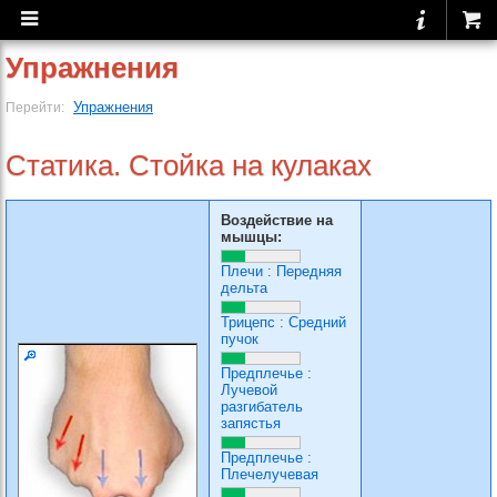
Упражнения
Упражнения
Перейти:
Статика. Стойка на кулаках
Воздействие на
мышцы:
Плечи
:
Передняя
дельта
Трицепс
:
Средний
пучок
Предплечье
:
Лучевой
разгибатель
запястья
Предплечье
:
Плечелучевая