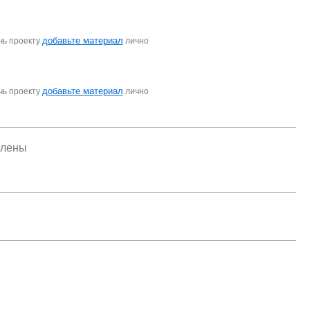
добавьте материал
чь проекту
лично
добавьте материал
чь проекту
лично
елены