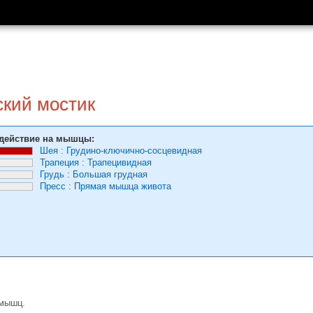
кий мостик
действие на мышцы:
Шея
:
Грудино-ключично-сосцевидная
Трапеция
:
Трапецивидная
Грудь
:
Большая грудная
Пресс
:
Прямая мышца живота
 мышц.