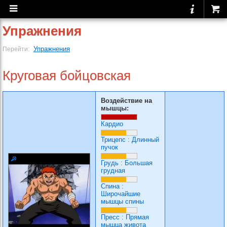
Упражнения
Упражнения
Перейти:
Круговая бойцовская
Воздействие на
мышцы:
Кардио
Трицепс
:
Длинный
пучок
Грудь
:
Большая
грудная
Спина
:
Широчайшие
мышцы спины
Пресс
:
Прямая
мышца живота